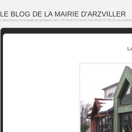
LE BLOG DE LA MAIRIE D'ARZVILLER
L'information municipale en quelques clics Tél 03.87.07.91.01 Fax 03.87.07.36.24 secrétariat
La